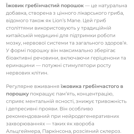
Їжовик гребінчастий порошок
— це натуральна
добавка, створена з цінного лікарського гриба,
відомого також як Lion’s Mane. Цей гриб
століттями використовують у традиційній
китайській медицині для підтримки роботи
мозку, нервової системи та загального здоров’я.
У формі порошку він максимально зберігає
біоактивні речовини, включаючи геріценони та
еринацини — потужні стимулятори росту
нервових клітин.
Регулярне вживання
їжовика гребінчастого в
порошку
покращує пам’ять, концентрацію,
сприяє ментальній ясності, знижує тривожність
і депресивні прояви. Він особливо
рекомендований при нейродегенеративних
захворюваннях — таких як хвороба
Альцгеймера, Паркінсона, розсіяний склероз.