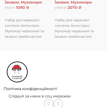
м
Їжовик
,
Мухомори
Їжовик
,
Мухомори
1090
₴
2070
₴
Н
1150
₴
2300
₴
Ї
ДОДАТИ В КОШИК
ДОДАТИ В КОШИК
1
Набір для нервової
Набір для нервової
системи Антистрес:
системи Антистрес:
Н
Мухомор червоний та
Мухомор червоний та
н
Їжовик гребінчастий
Їжовик гребінчастий
д
купити в Україні (курс на
купити в Україні (курс на 2
с
місяць) Що всередині:
місяця) Що всередині:
с
Червоний мухомор
Червоний
с
з
в
в
ч
ї
Політика конфіденційності
с
Слідкуй за нами в соц мережах
я