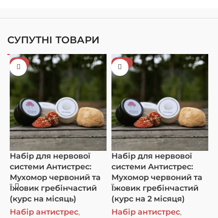
СУПУТНІ ТОВАРИ
-5%
-10%
Набір для нервової
Набір для нервової
Н
системи Антистрес:
системи Антистрес:
д
Мухомор червоний та
Мухомор червоний та
з
Їжовик гребінчастий
Їжовик гребінчастий
с
(курс на місяць)
(курс на 2 місяця)
м
г
Набір антистрес
,
Набір антистрес
,