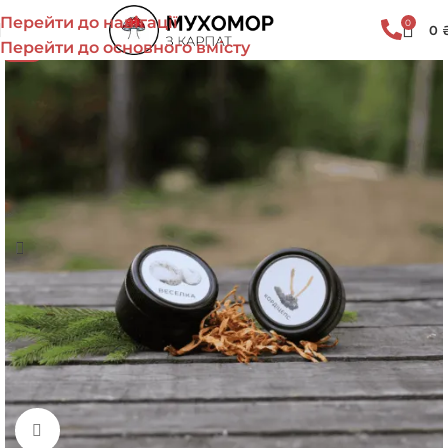
Перейти до навігації
0
0
Перейти до основного вмісту
-10%
Натисніть, щоб збільшити