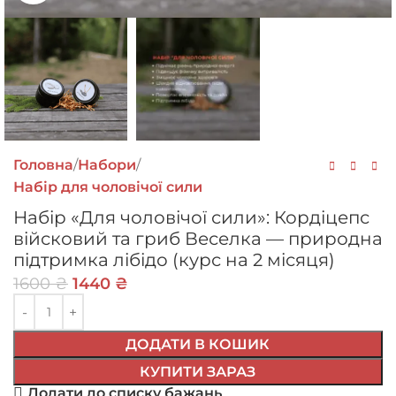
Головна
Набори
Набір для чоловічої сили
Набір «Для чоловічої сили»: Кордіцепс
війсковий та гриб Веселка — природна
підтримка лібідо (курс на 2 місяця)
1600
₴
1440
₴
ДОДАТИ В КОШИК
КУПИТИ ЗАРАЗ
Додати до списку бажань