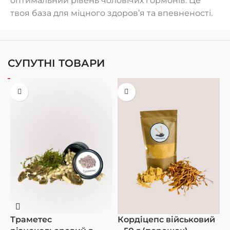
оптимальний рівень чоловічих гормонів. Це
твоя база для міцного здоров’я та впевненості.
СУПУТНІ ТОВАРИ
З
І
Траметес
Кордіцепс військовий