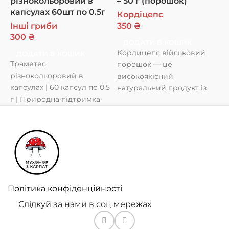
різнокольоровий в
– 50 г (порошок)
З
капсулах 60шт по 0.5г
Кордіцепс
Н
Інші гриби
350
₴
з
300
₴
к
ДОДАТИ В КОШИК
Кордицепс військовий
ДОДАТИ В КОШИК
(
Траметес
порошок — це
с
різнокольоровий в
високоякісний
п
капсулах | 60 капсул по 0.5
натуральний продукт із
г | Природна підтримка
гриба Cordyceps militaris,
імунітету та організму
який широко
після хвороб Траметес
використовується для
різнокольоровий
підтримки імунітету,
підвищення енергії
Політика конфіденційності
Слідкуй за нами в соц мережах