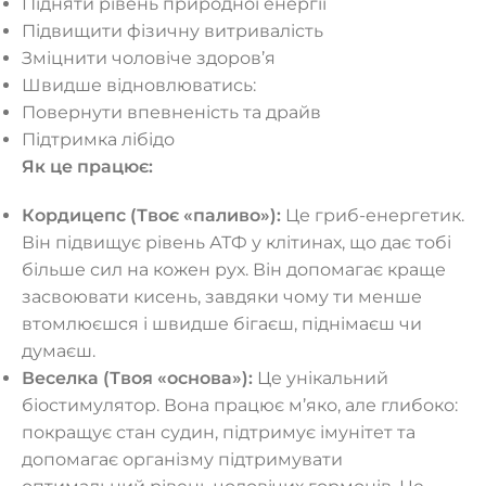
Підняти рівень природної енергії
Підвищити фізичну витривалість
Зміцнити чоловіче здоров’я
Швидше відновлюватись:
Повернути впевненість та драйв
Підтримка лібідо
Як це працює:
Кордицепс (Твоє «паливо»):
Це гриб-енергетик.
Він підвищує рівень АТФ у клітинах, що дає тобі
більше сил на кожен рух. Він допомагає краще
засвоювати кисень, завдяки чому ти менше
втомлюєшся і швидше бігаєш, піднімаєш чи
думаєш.
Веселка (Твоя «основа»):
Це унікальний
біостимулятор. Вона працює м’яко, але глибоко:
покращує стан судин, підтримує імунітет та
допомагає організму підтримувати